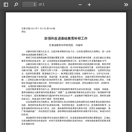
of 1
Toggle
Find
Zoom
Zoom
Too
Sidebar
Out
In
/2021
/7
/2
/
018
甘肃日报
年
月
日
第
版
理论
加强和改进基础教育科研工作
甘肃省教育科学研究院
闫婧华
以解决实际问题为立足点，以提升教师素养为发力点，以实现成果转化为落脚点，进一步加
强和改进基础教育教研工作。
教研工作是保障基础教育质量的重要支撑。全面提高基础教育教学质量，必须正确认识基础
教育科研的价值追求，进一步加强和改进基础教育教研工作，提升教研工作质量和服务水平。
以解决实际问题为立足点。要清晰地认识到，基础教育科研的目的就是解决问题。要坚持理
论联系实际的原则，从教育实践中存在的问题出发，设计科学有效的研究方案，在研究的实施中
去解决问题。这里，需要关注两个方面：一是构建以解决问题为导向的选题取向，这是研究的起
点，也是研究最重要、最困难的工作之一。教师要以课堂为现场、以教学为中心、以学生为主体，
在教育教学实践中发现问题、筛选问题、形成问题。选题是否恰当，直接关系到研究结果的成与
败。二是制定以解决问题为目标的研究方案，是教育科研实施有别于教学实践的核心所在。方案
制定需涵盖问题价值的分析、研究内容的设计、研究方法的选择、研究步骤的计划等，采用科学、
有效、合理的路径解决现实问题。
以提升教师素养为发力点。教育科研是基础教育教师专业成长的净化器、加速器、助推器，
要帮助教师走出教育教学经验重复的“怪圈”
，促进教师教育教学的反思与总结；增强教师不断
学习的能力，提高教师解决问题的科学性和专业化水平；促使教师不断思考与总结，用科研成果
武装自己，快速成长为骨干教师、研究型教师。
以实现成果转化为落脚点。教育科研的出发点和落脚点是将成果转化为教育事业发展的鲜活
实践。要把研究成果运用于改善现实问题、转变思想观念、改进教学方法、提高教育质量等，这
是基础教育科研的生命力所在。当前，基础教育科研成果形式更加丰富，应用主体越来越多、推
广领域越来越广、转化渠道灵活便捷，借助网络实现基础教育科研成果共享与转化，将成为时代
的必然。
基础教育科研是实现教师专业成长的重要方式，也是推进基础教育发展的重要途径。正确认
识基础教育科研的价值追求，有助于高质量科研成果的形成与转化，对推动基础教育高质量发展
具有重要作用。