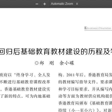
Zoom
Zoom
Out
In
E
ducational Observation
回归后基础教育教材建设的历程及
◎
郑
刚
余小碟
政府以
“
终身学习
、
全人发
构
。
2011
年后
，
香港教育局
不断进行基础教育课程改革
的教材编写指导文件
，
要求
，
香港基础教育教材建设实
和学习目标要求
，
并从编写
现了新的特点
，
可为内地基础
动等方面为教材供应机构提
香港教育局颁布
《
基础教育
持续
（
小一至小六
）》，
对新