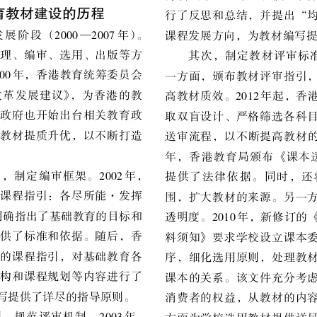
育教材建设的历程
行了反思和总结
，
并提出
“
发展阶段
（
2000
—
2007
年
）。
课程发展方向
，
为教材编写
理
、
编审
、
选用
、
出版等方
其次
，
制定教材评审标
00
年
，
香港教育统筹委员会
一方面
，
颁布教材评审指引
改革发展建议
》，
为香港的教
高教材质效
。
2012
年起
，
香
区政府也开始出台相关教育政
取双盲设计
、
严格筛选各科
导教材提质升优
，
以不断打造
送审流程
，
以不断提高教材
年
，
香港教育局颁布
《
课本
引
，
制定编审框架
。
2002
年
，
提供了法律依据
。
同时
，
还
课程指引
：
各尽所能
·
发挥
围
，
扩大教材的来源
。
另一
明确指出了基础教育的目标和
透明度
。
2010
年
，
新修订的
供了标准和依据
。
随后
，
香
料须知
》
要求学校设立课本
的课程指引
，
对基础教育各
序
，
细化选用原则
，
处理教
架构和课程规划等内容进行了
课本的关系
。
该文件充分考
写提供了详尽的指导原则
。
消费者的权益
，
从教材的内
则
，
规范评审机制
。
2003
年
，