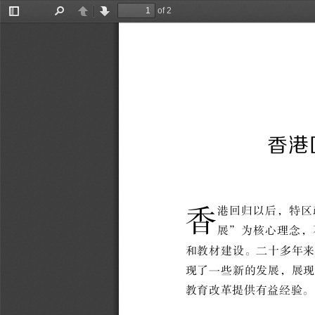
of 2
Toggle
Find
Previous
Next
Sidebar
香港
香
港回归以后
，
特区
展
”
为核心理念
，
和教材建设
。
二十多年来
现了一些新的发展
，
展
教育改革提供有益经验
。