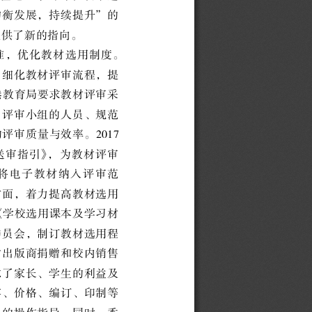
均衡发展
，
持续提升
”
的
提供了新的指向
。
准
，
优化教材选用制度
。
，
细化教材评审流程
，
提
港教育局要求教材评审采
目评审小组的人员
、
规范
的评审质量与效率
。
2017
送审指引
》，
为教材评审
将电子教材纳入评审范
方面
，
着力提高教材选用
《
学校选用课本及学习材
委员会
，
制订教材选用程
材出版商捐赠和校内销售
虑了家长
、
学生的利益及
容
、
价格
、
编订
、
印制等