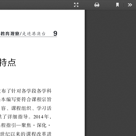
Current
Presentation
Print
Too
View
Mode
9
走进港澳台
/
教育观察
特点
发布了针对各学段各学科
课本编写要符合课程宗旨
内容
、
课程组织
、
学习活
供了详细指导
。
2014
年
，
课程指引—聚焦
·
深化
·
世纪以来的课程改革进