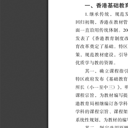
一
、
香港基础教
1
.
继承传统
，
规范
回归初期
，
香港在教材管
面一直沿用传统体制
。
20
发表了
《
香港教育制度
育改革奠定了基础
。
特
策
，
规范教材建设
，
引
优质学与教的资源
。
其一
，
确立课程指
特区政府发布
《
基础教育
所长
（
小一至中三
）》，
课程宗旨
，
为教材编写提
港教育局相继编订各学科
学科的课程宗旨
、
课程
系统性规划
，
为教材的编
其二
，
制定选用原