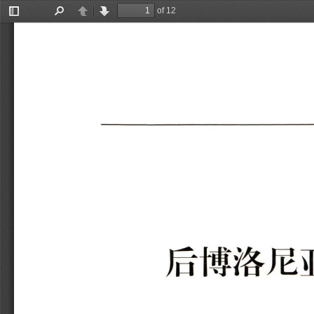
of 12
Toggle
Find
Previous
Next
Sidebar
后博洛尼